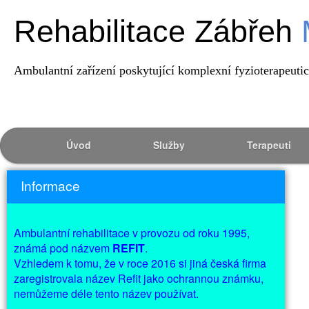
Rehabilitace Zábřeh
Ambulantní zařízení poskytující komplexní fyzioterapeut
Úvod
Služby
Terapeuti
Informace
Ambulantní rehabilitace v provozu od roku 1995,
známá pod názvem
REFIT
.
Vzhledem k tomu, že v roce 2016 si jiná česká firma
zaregistrovala název Refit jako ochrannou známku,
nemůžeme déle tento název používat.