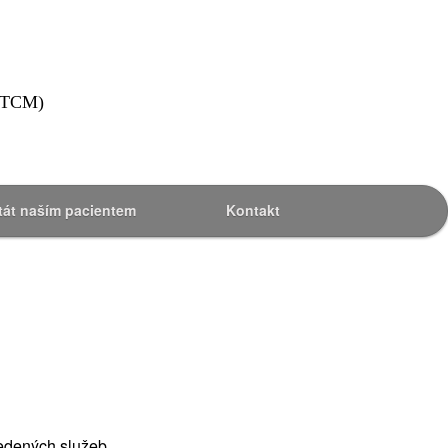
 (TCM)
tát naším pacientem
Kontakt
edených služeb.